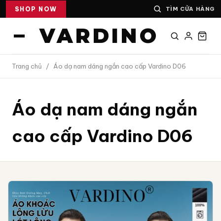
SHOP NOW
TÌM CỬA HÀNG
VARDINO
Trang chủ
/
Áo dạ nam dáng ngắn cao cấp Vardino D06
Áo dạ nam dáng ngắn
cao cấp Vardino D06