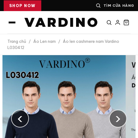
SHOP NOW
TÌM CỬA HÀNG
VARDINO
Trang chủ
/
Áo Len nam
/
Áo len cashmere nam Vardino
L030412
‹
›