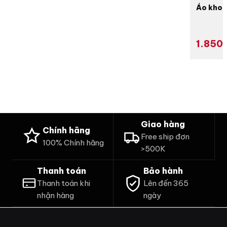
Áo khoá
1.850
Giao hàng
Chính hãng
Free ship đơn
100% Chính hãng
>500K
Thanh toán
Bảo hành
Thanh toán khi
Lên đến 365
nhận hàng
ngày