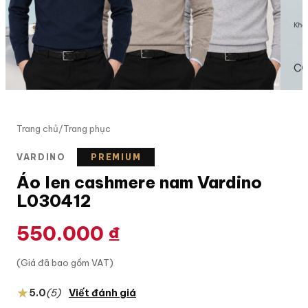
Trang chủ
/
Trang phục
VARDINO
PREMIUM
Áo len cashmere nam Vardino
L030412
550.000
₫
(Giá đã bao gồm VAT)
★
5.0
(5)
Viết đánh giá