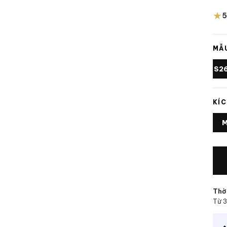
★
5
MẪU
S2
KÍC
Thời
Từ 3