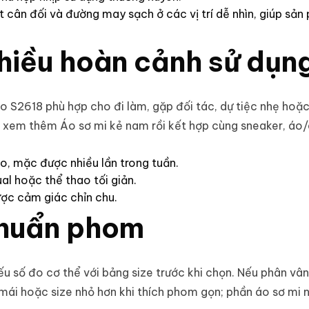
 cân đối và đường may sạch ở các vị trí dễ nhìn, giúp sản
nhiều hoàn cảnh sử dụn
ino S2618 phù hợp cho đi làm, gặp đối tác, dự tiệc nhẹ hoặc
hể xem thêm
Áo sơ mi kẻ nam
rồi kết hợp cùng sneaker, áo
o, mặc được nhiều lần trong tuần.
l hoặc thể thao tối giản.
ược cảm giác chỉn chu.
chuẩn phom
 số đo cơ thể với bảng size trước khi chọn. Nếu phân vân 
 mái hoặc size nhỏ hơn khi thích phom gọn; phần
áo sơ mi 