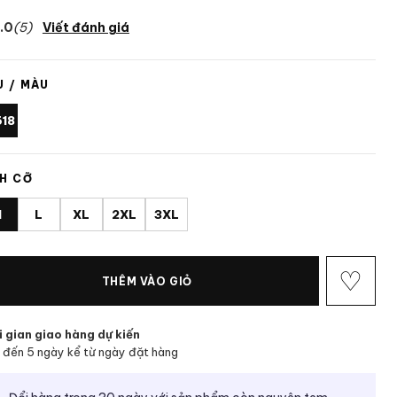
.0
(5)
Viết đánh giá
 / MÀU
618
H CỠ
M
L
XL
2XL
3XL
♡
THÊM VÀO GIỎ
 gian giao hàng dự kiến
 đến 5 ngày kể từ ngày đặt hàng