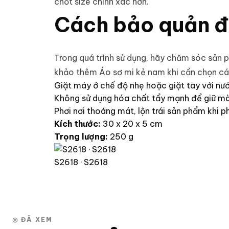
chốt size chính xác hơn.
Cách bảo quản đ
Trong quá trình sử dụng, hãy chăm sóc sản 
khảo thêm
Áo sơ mi kẻ nam
khi cần chọn cá
Giặt máy ở chế độ nhẹ hoặc giặt tay với nư
Không sử dụng hóa chất tẩy mạnh để giữ mà
Phơi nơi thoáng mát, lộn trái sản phẩm khi ph
Kích thước:
30 x 20 x 5 cm
Trọng lượng:
250 g
S2618 · S2618
◎ ĐÃ XEM