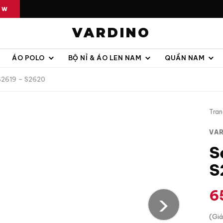
OW
VARDINO
ÁO POLO
BỘ NỈ & ÁO LEN NAM
QUẦN NAM
 S2619 – S2620
Tran
VA
S
S
6
›
(Gi