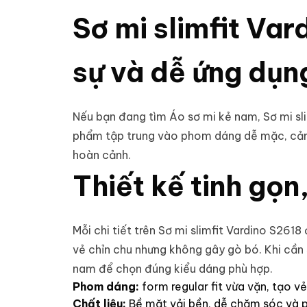
Sơ mi slimfit Var
sự và dễ ứng dụn
Nếu bạn đang tìm
Áo sơ mi kẻ nam
, Sơ mi s
phẩm tập trung vào phom dáng dễ mặc, cảm 
hoàn cảnh.
Thiết kế tinh gọ
Mỗi chi tiết trên Sơ mi slimfit Vardino S2618
vẻ chỉn chu nhưng không gây gò bó. Khi cầ
nam
để chọn đúng kiểu dáng phù hợp.
Phom dáng:
form regular fit vừa vặn, tạo v
Chất liệu:
Bề mặt vải bền, dễ chăm sóc và p