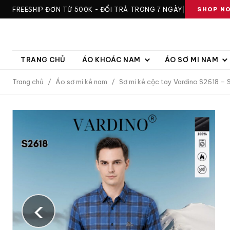
FREESHIP ĐƠN TỪ 500K - ĐỔI TRẢ TRONG 7 NGÀY
|
SHOP N
TRANG CHỦ
ÁO KHOÁC NAM
ÁO SƠ MI NAM
Trang chủ
/
Áo sơ mi kẻ nam
/
Sơ mi kẻ cộc tay Vardino S2618 –
‹