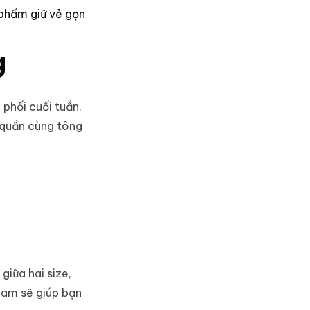
 phẩm giữ vẻ gọn
g
 phối cuối tuần.
/quần cùng tông
giữa hai size,
nam
sẽ giúp bạn