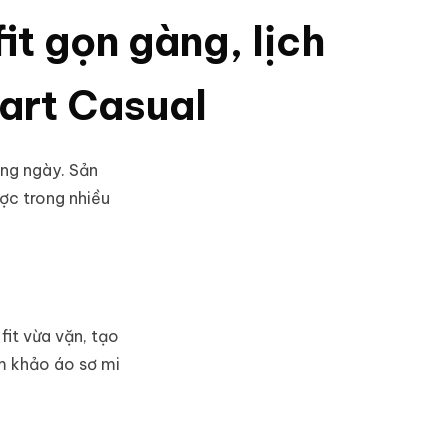
it gọn gàng, lịch
art Casual
ằng ngày. Sản
ợc trong nhiều
fit vừa vặn, tạo
am khảo
áo sơ mi