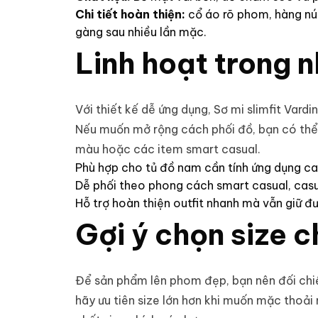
Chi tiết hoàn thiện:
cổ áo rõ phom, hàng nút
gàng sau nhiều lần mặc.
Linh hoạt trong 
Với thiết kế dễ ứng dụng, Sơ mi slimfit Vard
Nếu muốn mở rộng cách phối đồ, bạn có t
màu hoặc các item smart casual.
Phù hợp cho tủ đồ nam cần tính ứng dụng ca
Dễ phối theo phong cách smart casual, casua
Hỗ trợ hoàn thiện outfit nhanh mà vẫn giữ đ
Gợi ý chọn size 
Để sản phẩm lên phom đẹp, bạn nên đối chiếu
hãy ưu tiên size lớn hơn khi muốn mặc thoải