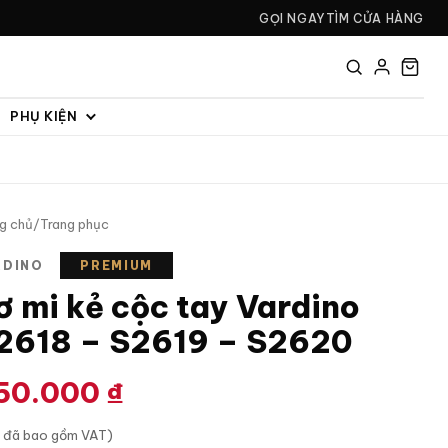
GỌI NGAY
TÌM CỬA HÀNG
PHỤ KIỆN
g chủ
/
Trang phục
RDINO
PREMIUM
ơ mi kẻ cộc tay Vardino
2618 – S2619 – S2620
50.000
₫
á đã bao gồm VAT)