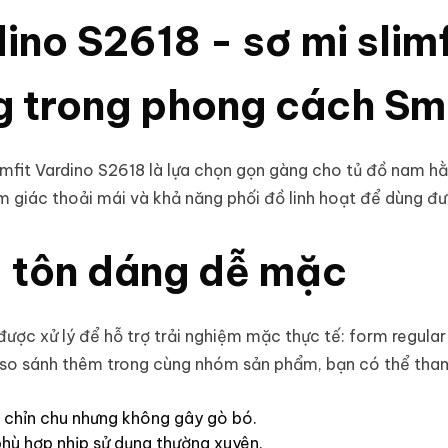
dino S2618 - sơ mi slimf
g trong phong cách Sm
limfit Vardino S2618 là lựa chọn gọn gàng cho tủ đồ nam h
giác thoải mái và khả năng phối đồ linh hoạt để dùng đư
n, tôn dáng dễ mặc
 được xử lý để hỗ trợ trải nghiệm mặc thực tế: form regular 
n so sánh thêm trong cùng nhóm sản phẩm, bạn có thể th
ẻ chỉn chu nhưng không gây gò bó.
hù hợp nhịp sử dụng thường xuyên.