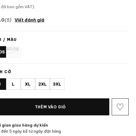
á đã bao gồm VAT)
.0
(5)
Viết đánh giá
 / MÀU
AD06
05
H CỠ
M
L
XL
2XL
3XL
♡
THÊM VÀO GIỎ
 gian giao hàng dự kiến
 đến 5 ngày kể từ ngày đặt hàng