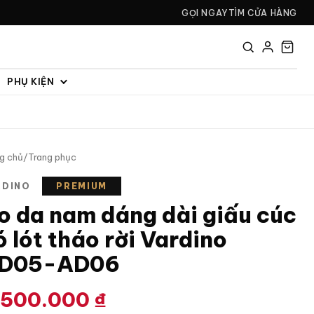
GỌI NGAY
TÌM CỬA HÀNG
PHỤ KIỆN
g chủ
/
Trang phục
RDINO
PREMIUM
o da nam dáng dài giấu cúc
ó lót tháo rời Vardino
D05-AD06
.500.000
₫