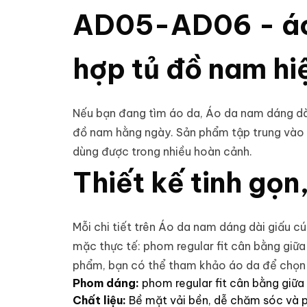
AD05-AD06 - áo
hợp tủ đồ nam hi
Nếu bạn đang tìm
áo da
, Áo da nam dáng dà
đồ nam hằng ngày. Sản phẩm tập trung vào 
dùng được trong nhiều hoàn cảnh.
Thiết kế tinh gọ
Mỗi chi tiết trên Áo da nam dáng dài giấu c
mặc thực tế: phom regular fit cân bằng giữ
phẩm, bạn có thể tham khảo
áo da
để chọn 
Phom dáng:
phom regular fit cân bằng giữa
Chất liệu:
Bề mặt vải bền, dễ chăm sóc và p