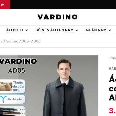
OW
VARDINO
ÁO POLO
BỘ NỈ & ÁO LEN NAM
QUẦN NAM
áo rời Vardino AD05-AD06
Tran
VA
Á
c
A
3