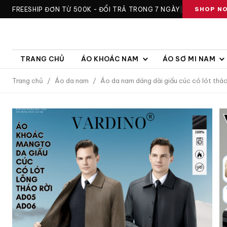
FREESHIP ĐƠN TỪ 500K - ĐỔI TRẢ TRONG 7 NGÀY
|
SHOP N
TRANG CHỦ
ÁO KHOÁC NAM
ÁO SƠ MI NAM
Trang chủ
/
Áo da nam
/
Áo da nam dáng dài giấu cúc có lót th