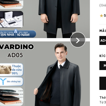
(Gi
★
5
MẪU
›
AD
KÍC
Thời
Từ 3