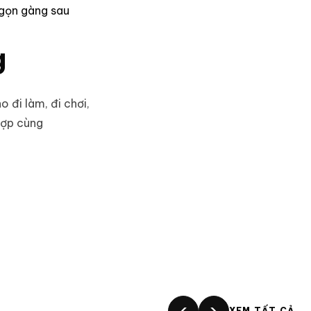
 gọn gàng sau
g
 đi làm, đi chơi,
hợp cùng
‹
›
XEM TẤT CẢ