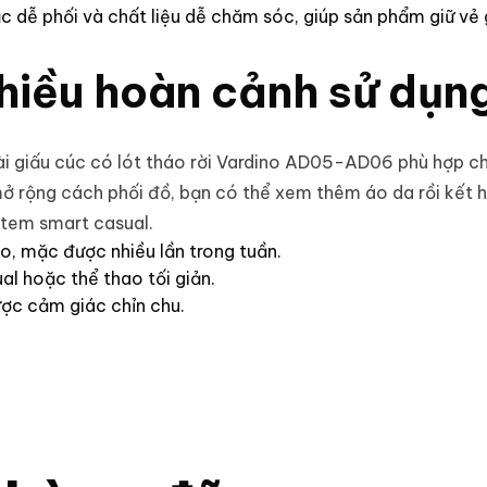
 dễ phối và chất liệu dễ chăm sóc, giúp sản phẩm giữ vẻ
nhiều hoàn cảnh sử dụn
i giấu cúc có lót tháo rời Vardino AD05-AD06 phù hợp cho
mở rộng cách phối đồ, bạn có thể xem thêm
áo da
rồi kết 
tem smart casual.
o, mặc được nhiều lần trong tuần.
l hoặc thể thao tối giản.
ược cảm giác chỉn chu.