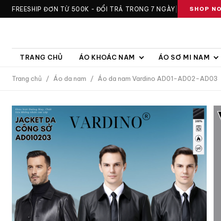
FREESHIP ĐƠN TỪ 500K - ĐỔI TRẢ TRONG 7 NGÀY
|
SHOP N
TRANG CHỦ
ÁO KHOÁC NAM
ÁO SƠ MI NAM
Trang chủ
/
Áo da nam
/
Áo da nam Vardino AD01-AD02-AD03