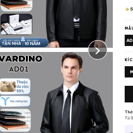
★
5
MẪU
AD
›
KÍC
Thời
Từ 3