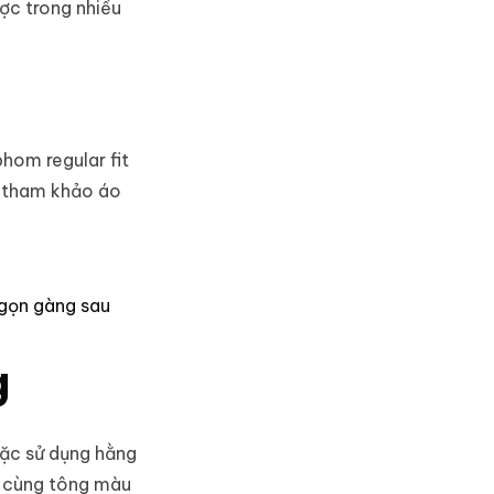
ợc trong nhiều
hom regular fit
ể tham khảo
áo
 gọn gàng sau
g
oặc sử dụng hằng
n cùng tông màu