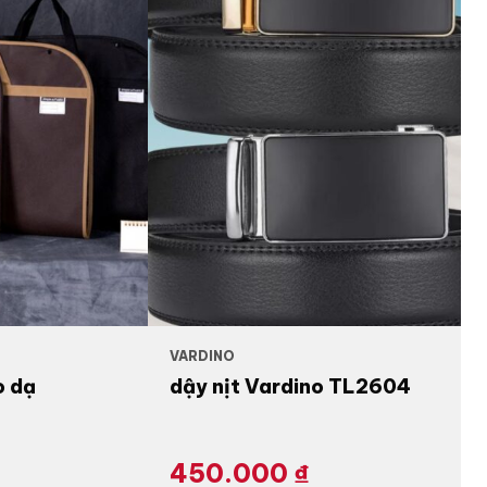
VARDINO
o dạ
dậy nịt Vardino TL2604
450.000
₫