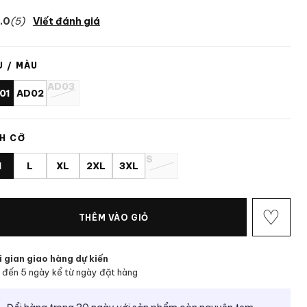
.0
(5)
Viết đánh giá
 / MÀU
AD03
01
AD02
H CỠ
S
M
L
XL
2XL
3XL
♡
THÊM VÀO GIỎ
 gian giao hàng dự kiến
 đến 5 ngày kể từ ngày đặt hàng