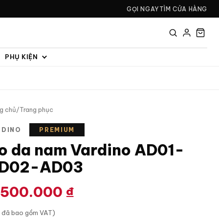
GỌI NGAY
TÌM CỬA HÀNG
PHỤ KIỆN
g chủ
/
Trang phục
RDINO
PREMIUM
o da nam Vardino AD01-
D02-AD03
.500.000
₫
á đã bao gồm VAT)