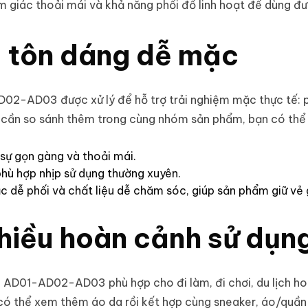
giác thoải mái và khả năng phối đồ linh hoạt để dùng đư
n, tôn dáng dễ mặc
D02-AD03 được xử lý để hỗ trợ trải nghiệm mặc thực tế: p
hi cần so sánh thêm trong cùng nhóm sản phẩm, bạn có th
 sự gọn gàng và thoải mái.
hù hợp nhịp sử dụng thường xuyên.
 dễ phối và chất liệu dễ chăm sóc, giúp sản phẩm giữ vẻ
nhiều hoàn cảnh sử dụn
o AD01-AD02-AD03 phù hợp cho đi làm, đi chơi, du lịch h
 có thể xem thêm
áo da
rồi kết hợp cùng sneaker, áo/quầ