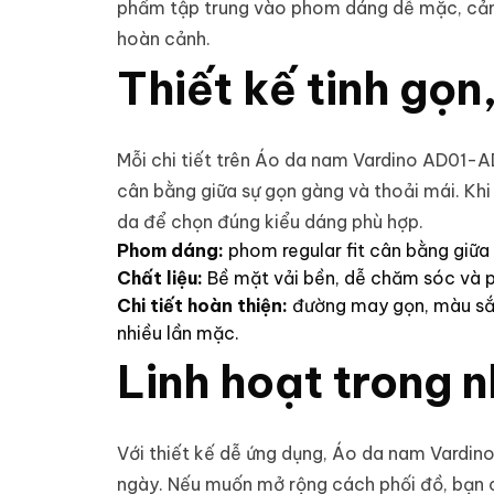
phẩm tập trung vào phom dáng dễ mặc, cảm 
hoàn cảnh.
Thiết kế tinh gọ
Mỗi chi tiết trên Áo da nam Vardino AD01-A
cân bằng giữa sự gọn gàng và thoải mái. K
da
để chọn đúng kiểu dáng phù hợp.
Phom dáng:
phom regular fit cân bằng giữa
Chất liệu:
Bề mặt vải bền, dễ chăm sóc và p
Chi tiết hoàn thiện:
đường may gọn, màu sắc
nhiều lần mặc.
Linh hoạt trong 
Với thiết kế dễ ứng dụng, Áo da nam Vardin
ngày. Nếu muốn mở rộng cách phối đồ, bạn