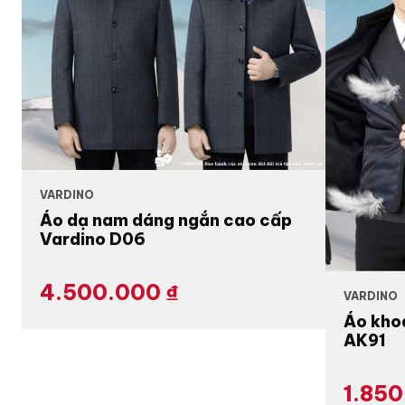
VARDINO
Áo dạ nam dáng ngắn cao cấp
Vardino D06
4.500.000
₫
VARDINO
Áo kho
AK91
1.85