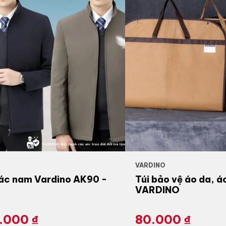
VARDINO
ác nam Vardino AK90 -
Túi bảo vệ áo da, á
VARDINO
0.000
₫
80.000
₫