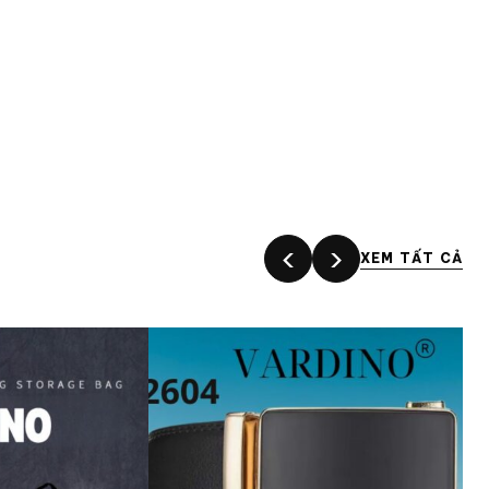
‹
›
XEM TẤT CẢ