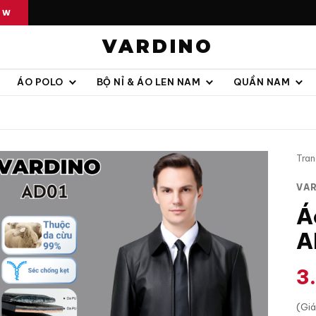
OW
VARDINO
ÁO POLO
BỘ NỈ & ÁO LEN NAM
QUẦN NAM
Tran
VA
Á
A
3
(Gi